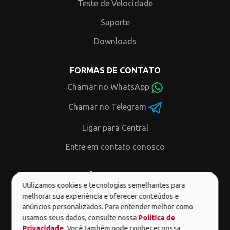
Teste de Velocidade
Suporte
Downloads
FORMAS DE CONTATO
Chamar no WhatsApp
Chamar no Telegram
Ligar para Central
Entre em contato conosco
MÍDIAS SOCIAIS
Utilizamos cookies e tecnologias semelhantes para
melhorar sua experiência e oferecer conteúdos e
anúncios personalizados. Para entender melhor como
usamos seus dados, consulte nossa
Política de
Privacidade
. Você também pode conhecer nossa