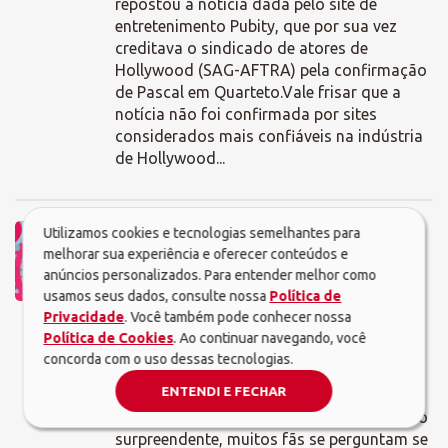
repostou a notícia dada pelo site de
entretenimento Pubity, que por sua vez
creditava o sindicado de atores de
Hollywood (SAG-AFTRA) pela confirmação
de Pascal em Quarteto.Vale frisar que a
notícia não foi confirmada por sites
considerados mais confiáveis na indústria
de Hollywood...
Greta Gerwig descarta sequência de
Utilizamos cookies e tecnologias semelhantes para
Barbie: "Tô fora"
melhorar sua experiência e oferecer conteúdos e
anúncios personalizados. Para entender melhor como
(26/07/2023)
usamos seus dados, consulte nossa
Política de
No auge do sucesso nas bilheterias
Privacidade
. Você também pode conhecer nossa
mundiais, o filme Barbie se tornou um
Política de Cookies
. Ao continuar navegando, você
fenômeno do verão cinematográfico,
concorda com o uso dessas tecnologias.
arrecadando impressionantes US$ 337
ENTENDI E FECHAR
milhões, o dobro do seu orçamento, em
apenas alguns dias. Com esse desempenho
surpreendente, muitos fãs se perguntam se