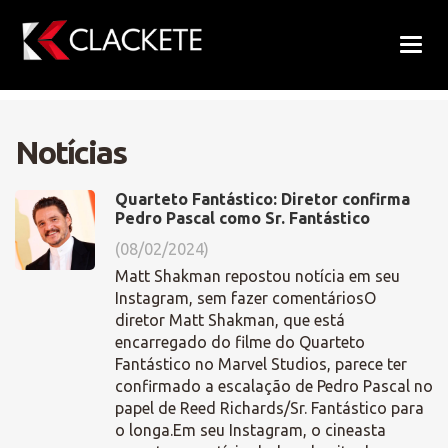
Warning
: A non-numeric value encountered in
Nave
/home/clackete/public_html/_core/controller/site/module
on line
66
Notícias
Quarteto Fantástico: Diretor confirma
Pedro Pascal como Sr. Fantástico
(08/02/2024)
Matt Shakman repostou notícia em seu
Instagram, sem fazer comentáriosO
diretor Matt Shakman, que está
encarregado do filme do Quarteto
Fantástico no Marvel Studios, parece ter
confirmado a escalação de Pedro Pascal no
papel de Reed Richards/Sr. Fantástico para
o longa.Em seu Instagram, o cineasta